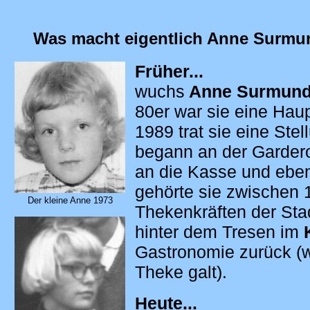
Was macht eigentlich Anne Surm
Früher...
wuchs
Anne Surmun
80er war sie eine Hau
1989 trat sie eine St
begann an der Garder
an die Kasse und ebens
gehörte sie zwischen 
Der kleine Anne 1973
Thekenkräften der Stad
hinter dem Tresen im
Gastronomie zurück (wa
Theke galt).
Heute...